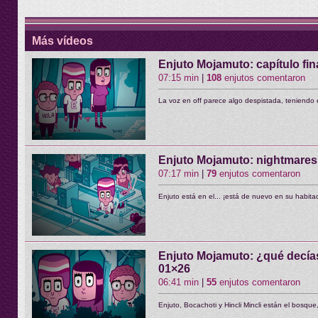
Más vídeos
Enjuto Mojamuto: capítulo fin
07:15 min
|
108
enjutos comentaron
La voz en off parece algo despistada, teniendo 
Enjuto Mojamuto: nightmares 
07:17 min
|
79
enjutos comentaron
Enjuto está en el... ¡está de nuevo en su habita
Enjuto Mojamuto: ¿qué decía
01×26
06:41 min
|
55
enjutos comentaron
Enjuto, Bocachoti y Hincli Mincli están el bosqu