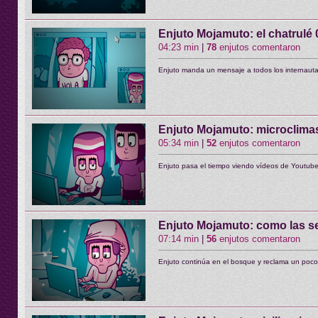
Enjuto Mojamuto: el chatrulé
04:23 min
|
78
enjutos comentaron
Enjuto manda un mensaje a todos los internaut
Enjuto Mojamuto: microclimas
05:34 min
|
52
enjutos comentaron
Enjuto pasa el tiempo viendo vídeos de Youtub
Enjuto Mojamuto: como las s
07:14 min
|
56
enjutos comentaron
Enjuto continúa en el bosque y reclama un poco