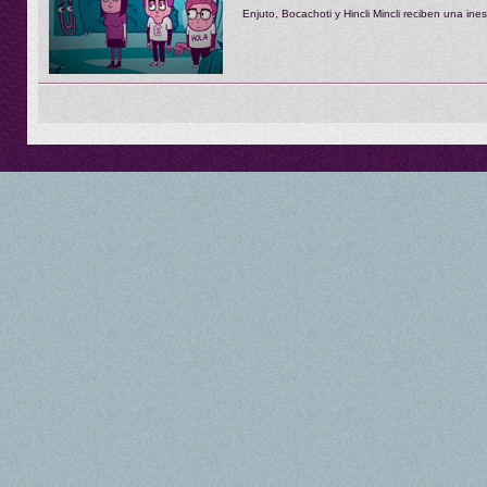
Enjuto, Bocachoti y Hincli Mincli reciben una ine