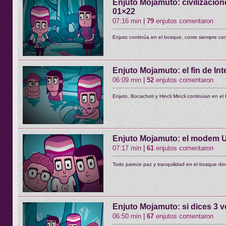
Enjuto Mojamuto: civilizacion
01×22
07:16 min
|
79
enjutos comentaron
Enjuto continúa en el bosque, como siempre con
Enjuto Mojamuto: el fin de In
06:09 min
|
52
enjutos comentaron
Enjuto, Bocachoti y Hincli Mincli continúan en e
Enjuto Mojamuto: el modem 
07:17 min
|
61
enjutos comentaron
Todo parece paz y tranquilidad en el bosque dond
Enjuto Mojamuto: si dices 3 v
06:50 min
|
67
enjutos comentaron